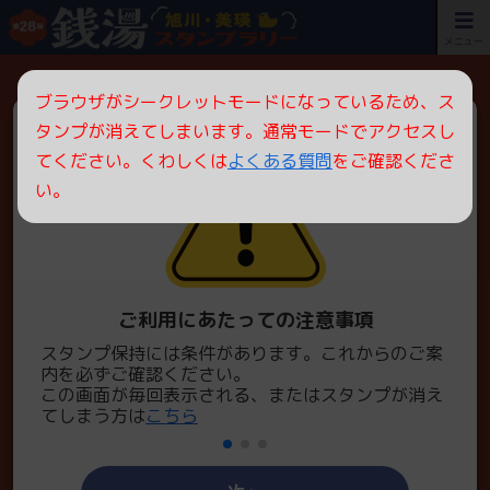
メニュー
ブラウザがシークレットモードになっているため、ス
タンプが消えてしまいます。通常モードでアクセスし
スタンプ履歴
てください。くわしくは
よくある質問
をご確認くださ
い。
バックアップはお済みですか？
ご利用にあたっての注意事項
© 2026
ライナーネットワーク
スタンプ保持には条件があります。これからのご案
スタ
内を必ずご確認ください。
くだ
この画面が毎回表示される、またはスタンプが消え
iPh
てしまう方は
こちら
てく